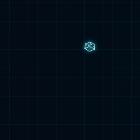
致力于
上市产品
®