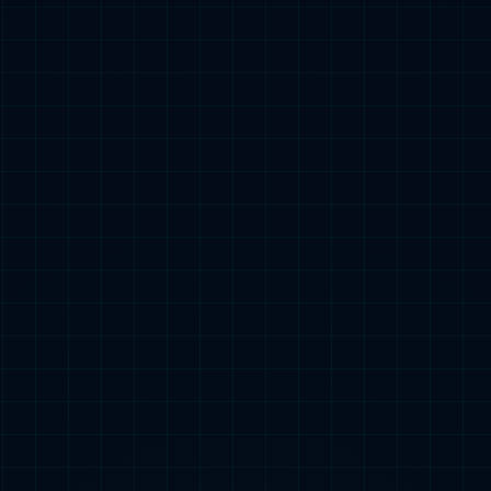
1
2
上市产品