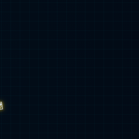
管疾病以及
开