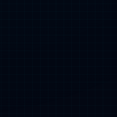
08+BAT1308最新数据在2026年欧洲肿瘤内科学会 （ESMO）年
有限公司官网（上交所代码：688177）是一家位于中国广州，基于科学而创新的全球