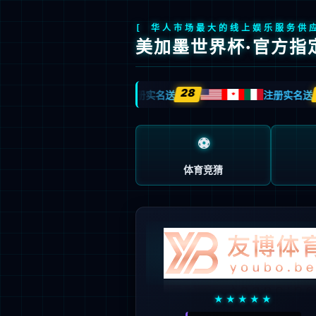
关于我们
上市产品
研发管线
技术平台
商务合作